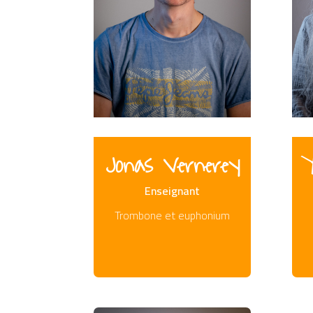
Jonas Vernerey
Y
Enseignant
Trombone et euphonium