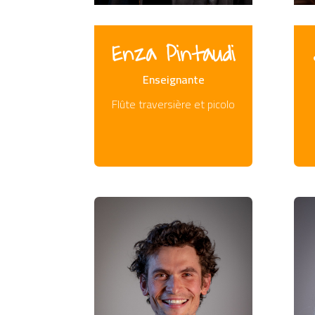
Enza Pintaudi
Enseignante
Flûte traversière et picolo